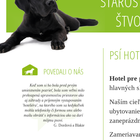
STAROS
ŠTV
PSÍ HOT
POVEDALI O NÁS
Hotel pr
Keď som si ho bola pred prvým
hlavných s
umiestnením pozrieť, bola som veľmi milo
prekvapená upravenosťou priestorov ako
Naším cieľ
aj záhrady a príjemným vystupovaním
'hoteliéra', na ktorého som sa kedykoľvek
ubytovanie
mohla telefonicky či formou sms alebo
mailu obrátiť s informáciou ako sa darí
zaneprázdn
môjmu psovi.
G. Dordová a Blakie
Zameriava