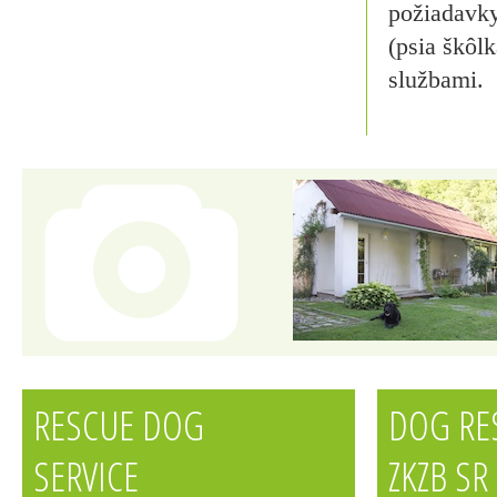
požiadavky 
(psia škôl
službami.
RESCUE DOG
DOG RE
SERVICE
ZKZB SR